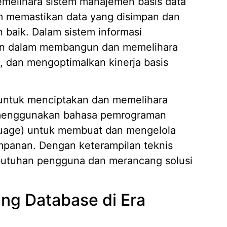
elihara sistem manajemen basis data
m memastikan data yang disimpan dan
 baik. Dalam sistem informasi
Mengap
n dalam membangun dan memelihara
Wilaya
19/05/
a, dan mengoptimalkan kinerja basis
Strate
Kasir A
ntuk menciptakan dan memelihara
14/04/
a menggunakan bahasa pemrograman
7 Fitur
Piliha
guage) untuk membuat dan mengelola
14/04/
impanan. Dengan keterampilan teknis
Apa it
butuhan pengguna dan merancang solusi
Membut
09/04/
ng Database di Era
Pembua
Berbasi
04/02/