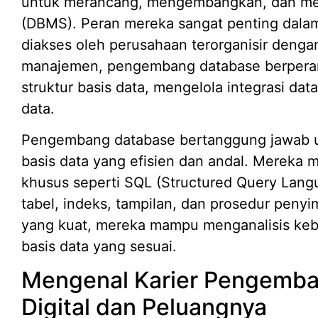
untuk merancang, mengembangkan, dan mem
(DBMS). Peran mereka sangat penting dala
diakses oleh perusahaan terorganisir dengan
manajemen, pengembang database berpera
struktur basis data, mengelola integrasi dat
data.
Pengembang database bertanggung jawab u
basis data yang efisien dan andal. Merek
khusus seperti SQL (Structured Query Lan
tabel, indeks, tampilan, dan prosedur peny
yang kuat, mereka mampu menganalisis ke
basis data yang sesuai.
Mengenal Karier Pengemba
Digital dan Peluangnya