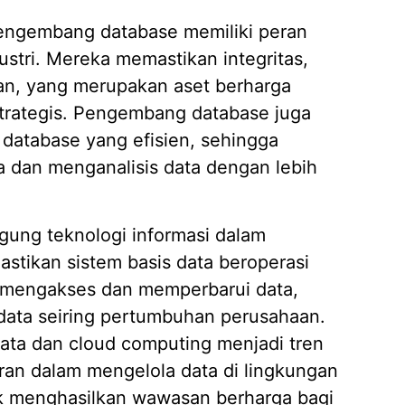
Jasa D
pengembang database memiliki peran
04/02/
ustri. Mereka memastikan integritas,
an, yang merupakan aset berharga
trategis. Pengembang database juga
database yang efisien, sehingga
dan menganalisis data dengan lebih
ung teknologi informasi dalam
stikan sistem basis data beroperasi
 mengakses dan memperbarui data,
s data seiring pertumbuhan perusahaan.
 data dan cloud computing menjadi tren
an dalam mengelola data di lingkungan
 menghasilkan wawasan berharga bagi