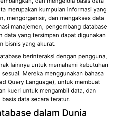
embangkan, dan mengelola basis data
ata merupakan kumpulan informasi yang
n, mengorganisir, dan mengakses data
Mengap
ormasi manajemen, pengembang database
Wilaya
19/05/
 data yang tersimpan dapat digunakan
 bisnis yang akurat.
Strate
Kasir A
atabase berinteraksi dengan pengguna,
14/04/
lunak lainnya untuk memahami kebutuhan
7 Fitur
Piliha
ng sesuai. Mereka menggunakan bahasa
14/04/
red Query Language), untuk membuat
Apa it
an kueri untuk mengambil data, dan
Membut
asis data secara teratur.
09/04/
atabase dalam Dunia
Pembua
Berbasi
04/02/