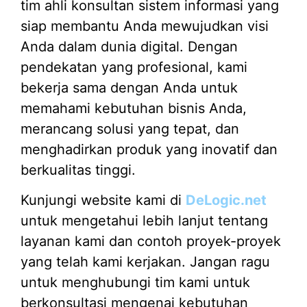
tim ahli konsultan sistem informasi yang
siap membantu Anda mewujudkan visi
Anda dalam dunia digital. Dengan
pendekatan yang profesional, kami
bekerja sama dengan Anda untuk
memahami kebutuhan bisnis Anda,
merancang solusi yang tepat, dan
menghadirkan produk yang inovatif dan
berkualitas tinggi.
Kunjungi website kami di
DeLogic.net
untuk mengetahui lebih lanjut tentang
layanan kami dan contoh proyek-proyek
yang telah kami kerjakan. Jangan ragu
untuk menghubungi tim kami untuk
berkonsultasi mengenai kebutuhan