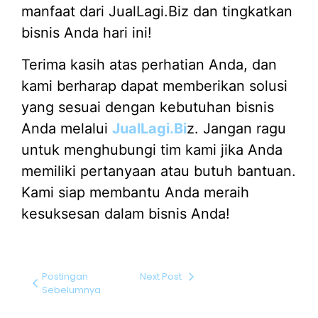
manfaat dari JualLagi.Biz dan tingkatkan
bisnis Anda hari ini!
Terima kasih atas perhatian Anda, dan
kami berharap dapat memberikan solusi
yang sesuai dengan kebutuhan bisnis
Anda melalui
JualLagi.Bi
z. Jangan ragu
untuk menghubungi tim kami jika Anda
memiliki pertanyaan atau butuh bantuan.
Kami siap membantu Anda meraih
kesuksesan dalam bisnis Anda!
Postingan
Next Post
Sebelumnya