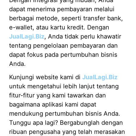
Dengan integrasi yang mudah, Anda
dapat menerima pembayaran melalui
berbagai metode, seperti transfer bank,
e-wallet, atau kartu kredit. Dengan
JualLagi.Biz
, Anda tidak perlu khawatir
tentang pengelolaan pembayaran dan
dapat fokus pada pertumbuhan bisnis
Anda.
Kunjungi website kami di
JualLagi.Biz
untuk mengetahui lebih lanjut tentang
fitur-fitur yang kami tawarkan dan
bagaimana aplikasi kami dapat
mendukung pertumbuhan bisnis Anda.
Tunggu apa lagi? Bergabunglah dengan
ribuan pengusaha yang telah merasakan