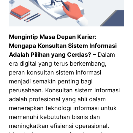
Mengintip Masa Depan Karier:
Mengapa Konsultan Sistem Informasi
Adalah Pilihan yang Cerdas?
– Dalam
era digital yang terus berkembang,
peran konsultan sistem informasi
menjadi semakin penting bagi
perusahaan. Konsultan sistem informasi
adalah profesional yang ahli dalam
menerapkan teknologi informasi untuk
memenuhi kebutuhan bisnis dan
meningkatkan efisiensi operasional.