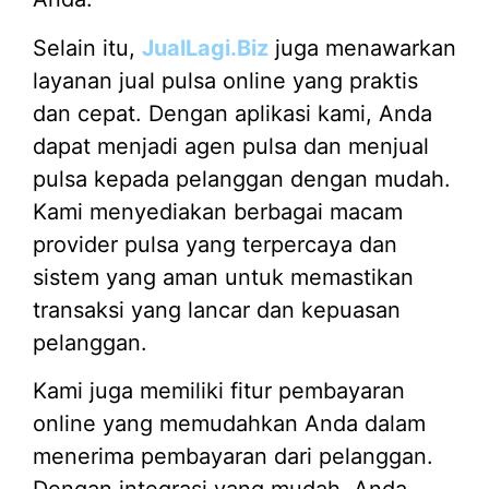
Selain itu,
JualLagi.Biz
juga menawarkan
layanan jual pulsa online yang praktis
dan cepat. Dengan aplikasi kami, Anda
dapat menjadi agen pulsa dan menjual
pulsa kepada pelanggan dengan mudah.
Kami menyediakan berbagai macam
provider pulsa yang terpercaya dan
sistem yang aman untuk memastikan
transaksi yang lancar dan kepuasan
pelanggan.
Kami juga memiliki fitur pembayaran
online yang memudahkan Anda dalam
menerima pembayaran dari pelanggan.