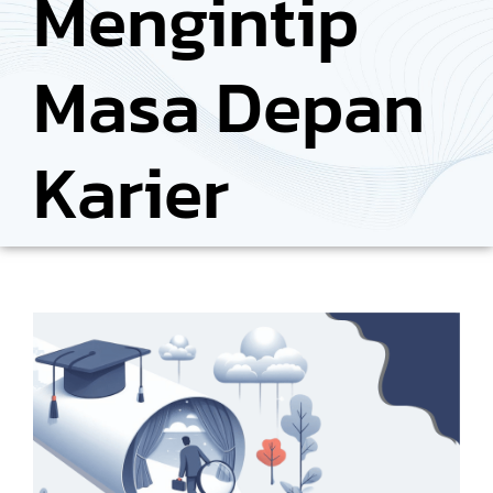
Mengintip
Masa Depan
Karier