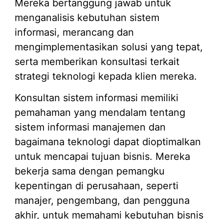
Mereka bertanggung jawab untuk
menganalisis kebutuhan sistem
informasi, merancang dan
mengimplementasikan solusi yang tepat,
serta memberikan konsultasi terkait
strategi teknologi kepada klien mereka.
Konsultan sistem informasi memiliki
pemahaman yang mendalam tentang
sistem informasi manajemen dan
bagaimana teknologi dapat dioptimalkan
untuk mencapai tujuan bisnis. Mereka
bekerja sama dengan pemangku
kepentingan di perusahaan, seperti
manajer, pengembang, dan pengguna
akhir, untuk memahami kebutuhan bisnis