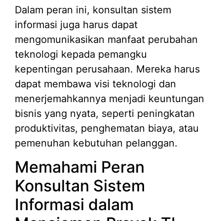
Dalam peran ini, konsultan sistem
informasi juga harus dapat
mengomunikasikan manfaat perubahan
teknologi kepada pemangku
kepentingan perusahaan. Mereka harus
dapat membawa visi teknologi dan
menerjemahkannya menjadi keuntungan
bisnis yang nyata, seperti peningkatan
produktivitas, penghematan biaya, atau
pemenuhan kebutuhan pelanggan.
Memahami Peran
Konsultan Sistem
Informasi dalam