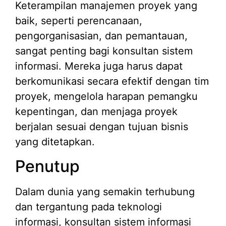
Keterampilan manajemen proyek yang
baik, seperti perencanaan,
pengorganisasian, dan pemantauan,
sangat penting bagi konsultan sistem
informasi. Mereka juga harus dapat
berkomunikasi secara efektif dengan tim
proyek, mengelola harapan pemangku
kepentingan, dan menjaga proyek
berjalan sesuai dengan tujuan bisnis
yang ditetapkan.
Penutup
Dalam dunia yang semakin terhubung
dan tergantung pada teknologi
informasi, konsultan sistem informasi