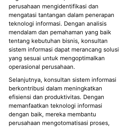
perusahaan mengidentifikasi dan
mengatasi tantangan dalam penerapan
teknologi informasi. Dengan analisis
mendalam dan pemahaman yang baik
tentang kebutuhan bisnis, konsultan
sistem informasi dapat merancang solusi
yang sesuai untuk mengoptimalkan
operasional perusahaan.
Selanjutnya, konsultan sistem informasi
berkontribusi dalam meningkatkan
efisiensi dan produktivitas. Dengan
memanfaatkan teknologi informasi
dengan baik, mereka membantu
perusahaan mengotomatisasi proses,