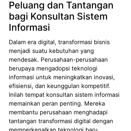
Peluang dan Tantangan
bagi Konsultan Sistem
Informasi
Dalam era digital, transformasi bisnis
menjadi suatu kebutuhan yang
mendesak. Perusahaan-perusahaan
berupaya mengadopsi teknologi
informasi untuk meningkatkan inovasi,
efisiensi, dan keunggulan kompetitif.
Inilah tempat konsultan sistem informasi
memainkan peran penting. Mereka
membantu perusahaan menghadapi
tantangan transformasi digital dengan
memperkenalkan teknologi baru,