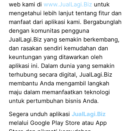
web kami di
www.JualLagi.Biz
untuk
mengetahui lebih lanjut tentang fitur dan
manfaat dari aplikasi kami. Bergabunglah
dengan komunitas pengguna
JualLagi.Biz yang semakin berkembang,
dan rasakan sendiri kemudahan dan
keuntungan yang ditawarkan oleh
aplikasi ini. Dalam dunia yang semakin
terhubung secara digital, JualLagi.Biz
membantu Anda mengambil langkah
maju dalam memanfaatkan teknologi
untuk pertumbuhan bisnis Anda.
Segera unduh aplikasi
JualLagi.Biz
melalui Google Play Store atau App