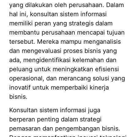
yang dilakukan oleh perusahaan. Dalam
hal ini, konsultan sistem informasi
memiliki peran yang strategis dalam
membantu perusahaan mencapai tujuan
tersebut. Mereka mampu menganalisis
dan mengevaluasi proses bisnis yang
ada, mengidentifikasi kelemahan dan
peluang untuk meningkatkan efisiensi
operasional, dan merancang solusi yang
inovatif untuk memperbaiki kinerja
bisnis.
Konsultan sistem informasi juga
berperan penting dalam strategi
pemasaran dan pengembangan bisnis.