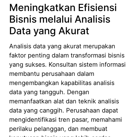
Meningkatkan Efisiensi
Bisnis melalui Analisis
Data yang Akurat
Analisis data yang akurat merupakan
faktor penting dalam transformasi bisnis
yang sukses. Konsultan sistem informasi
membantu perusahaan dalam
mengembangkan kapabilitas analisis
data yang tangguh. Dengan
memanfaatkan alat dan teknik analisis
data yang canggih. Perusahaan dapat
mengidentifikasi tren pasar, memahami
perilaku pelanggan, dan membuat