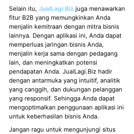
Selain itu,
JualLagi.Biz
juga menawarkan
fitur B2B yang memungkinkan Anda
menjalin kemitraan dengan mitra bisnis
lainnya. Dengan aplikasi ini, Anda dapat
memperluas jaringan bisnis Anda,
menjalin kerja sama dengan pedagang
lain, dan meningkatkan potensi
pendapatan Anda. JualLagi.Biz hadir
dengan antarmuka yang intuitif, analitik
yang canggih, dan dukungan pelanggan
yang responsif. Sehingga Anda dapat
mengoptimalkan penggunaan aplikasi ini
untuk keberhasilan bisnis Anda.
Jangan ragu untuk mengunjungi situs