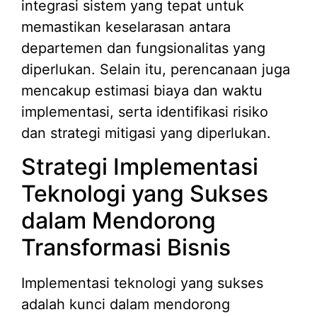
integrasi sistem yang tepat untuk
memastikan keselarasan antara
departemen dan fungsionalitas yang
diperlukan. Selain itu, perencanaan juga
mencakup estimasi biaya dan waktu
implementasi, serta identifikasi risiko
dan strategi mitigasi yang diperlukan.
Strategi Implementasi
Teknologi yang Sukses
dalam Mendorong
Transformasi Bisnis
Implementasi teknologi yang sukses
adalah kunci dalam mendorong