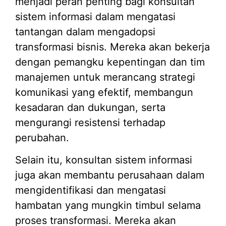
menjadi peran penting bagi konsultan
sistem informasi dalam mengatasi
tantangan dalam mengadopsi
transformasi bisnis. Mereka akan bekerja
dengan pemangku kepentingan dan tim
manajemen untuk merancang strategi
komunikasi yang efektif, membangun
kesadaran dan dukungan, serta
mengurangi resistensi terhadap
perubahan.
Selain itu, konsultan sistem informasi
juga akan membantu perusahaan dalam
mengidentifikasi dan mengatasi
hambatan yang mungkin timbul selama
proses transformasi. Mereka akan