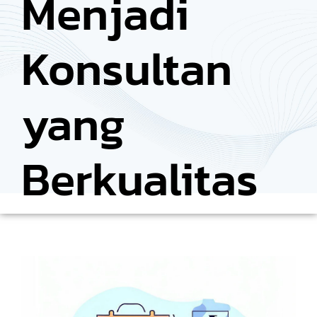
Menjadi
Konsultan
yang
Berkualitas