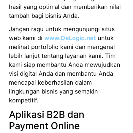
hasil yang optimal dan memberikan nilai
tambah bagi bisnis Anda.
Jangan ragu untuk mengunjungi situs
web kami di
www.DeLogic.net
untuk
melihat portofolio kami dan mengenal
lebih lanjut tentang layanan kami. Tim
kami siap membantu Anda mewujudkan
visi digital Anda dan membantu Anda
mencapai keberhasilan dalam
lingkungan bisnis yang semakin
kompetitif.
Aplikasi B2B dan
Payment Online