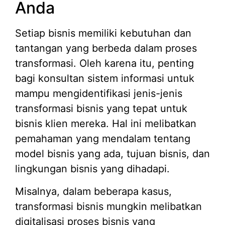
Anda
Setiap bisnis memiliki kebutuhan dan
tantangan yang berbeda dalam proses
transformasi. Oleh karena itu, penting
bagi konsultan sistem informasi untuk
mampu mengidentifikasi jenis-jenis
transformasi bisnis yang tepat untuk
bisnis klien mereka. Hal ini melibatkan
pemahaman yang mendalam tentang
model bisnis yang ada, tujuan bisnis, dan
lingkungan bisnis yang dihadapi.
Misalnya, dalam beberapa kasus,
transformasi bisnis mungkin melibatkan
digitalisasi proses bisnis yang