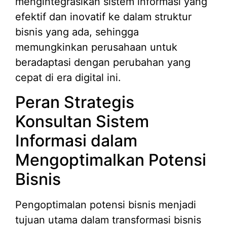
mengintegrasikan sistem informasi yang
efektif dan inovatif ke dalam struktur
bisnis yang ada, sehingga
memungkinkan perusahaan untuk
beradaptasi dengan perubahan yang
cepat di era digital ini.
Peran Strategis
Konsultan Sistem
Informasi dalam
Mengoptimalkan Potensi
Bisnis
Pengoptimalan potensi bisnis menjadi
tujuan utama dalam transformasi bisnis