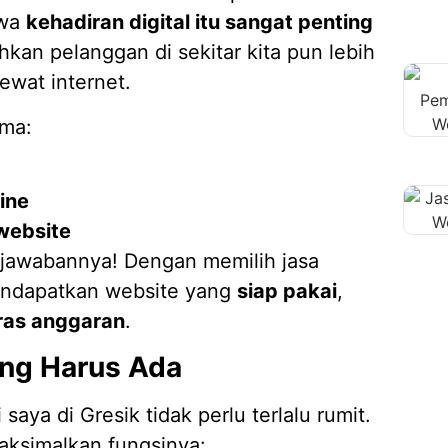
hwa
kehadiran digital itu sangat penting
kan pelanggan di sekitar kita pun lebih
ewat internet.
ama:
ine
website
h jawabannya! Dengan memilih jasa
mendapatkan website yang
siap pakai
,
ras anggaran
.
ang Harus Ada
saya di Gresik tidak perlu terlalu rumit.
aksimalkan fungsinya: