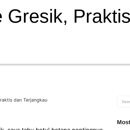
 Gresik, Prakti
Most
ik, saya tahu betul betapa pentingnya