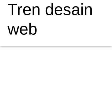
Tren desain
web
Mengapa Web Testing Penting untuk
Bisnis di Wilayah Muaro
19/05/2026
/
Menjelaskan Apa Itu Web Testing dan Mengapa Penting bagi
Bisnis di Wilayah Muaro Web testing adalah proses penting
dalam pengembangan...