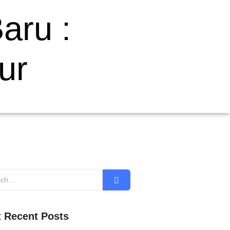
aru :
ur
 Recent Posts