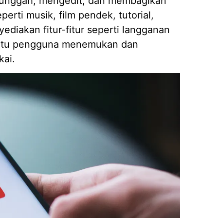
unggah, mengedit, dan membagikan
perti musik, film pendek, tutorial,
diakan fitur-fitur seperti langganan
Mengap
antu pengguna menemukan dan
Wilaya
kai.
19/05/
Strate
Kasir A
14/04/
7 Fitur
Piliha
14/04/
Apa it
Membut
09/04/
Pembua
Berbasi
04/02/